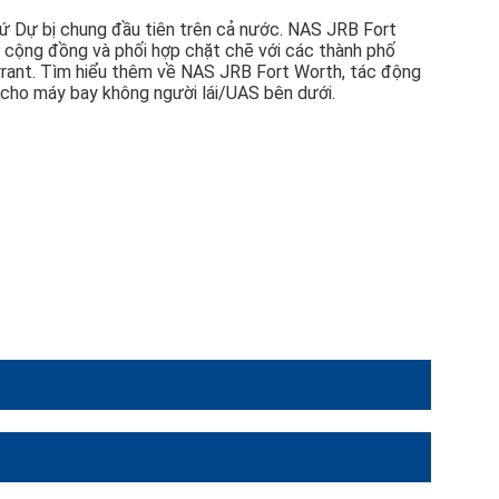
cứ Dự bị chung đầu tiên trên cả nước. NAS JRB Fort
g cộng đồng và phối hợp chặt chẽ với các thành phố
rrant. Tìm hiểu thêm về NAS JRB Fort Worth, tác động
h cho máy bay không người lái/UAS bên dưới.
uận có tới ba sân bay dành cho việc huấn luyện bay. Tuy