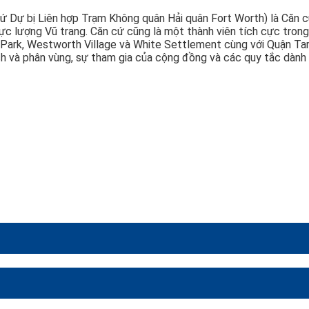
cứ Dự bị Liên hợp Trạm Không quân Hải quân Fort Worth) là Căn 
Lực lượng Vũ trang. Căn cứ cũng là một thành viên tích cực tron
 Park, Westworth Village và White Settlement cùng với Quận Ta
oạch và phân vùng, sự tham gia của cộng đồng và các quy tắc dàn
i
 kỷ 19 và lĩnh vực hàng không ở đây có từ thời Thế chiến I khi q