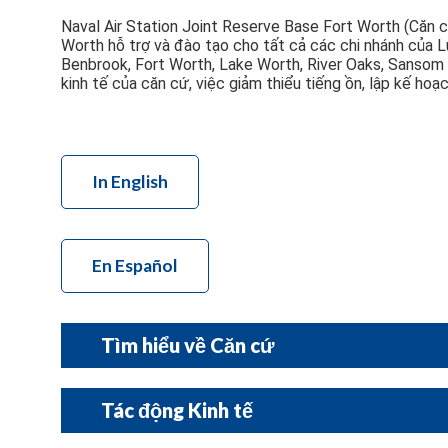
Naval Air Station Joint Reserve Base Fort Worth (Căn 
Worth hỗ trợ và đào tạo cho tất cả các chi nhánh của 
Benbrook, Fort Worth, Lake Worth, River Oaks, Sansom
kinh tế của căn cứ, việc giảm thiểu tiếng ồn, lập kế h
In English
En Español
Tìm hiểu về Căn cứ
NAS JRB Fort Worth: Quá khứ và Hiện tạ
Tác động Kinh tế
Sự hiện diện của quân đội ở Quận Tarrant bắt đầu từ thế